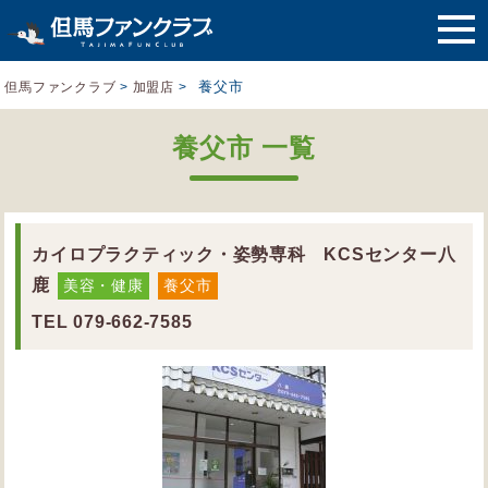
養父市
但馬ファンクラブ
>
加盟店
>
養父市 一覧
カイロプラクティック・姿勢専科 KCSセンター八
鹿
美容・健康
養父市
TEL
079-662-7585