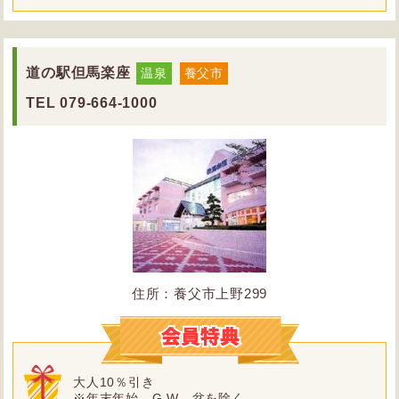
道の駅但馬楽座
温泉
養父市
TEL
079-664-1000
住所：養父市上野299
大人10％引き
※年末年始、G.W、盆を除く