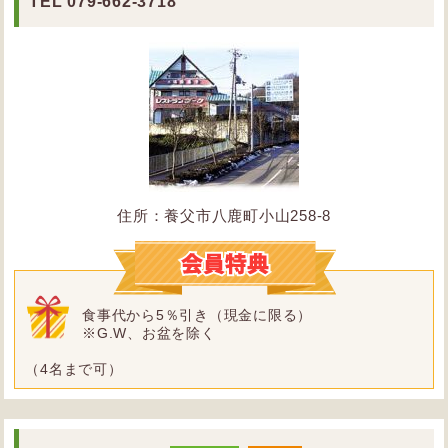
TEL
079-662-3718
住所：養父市八鹿町小山258-8
食事代から5％引き（現金に限る）
※G.W、お盆を除く
（4名まで可）