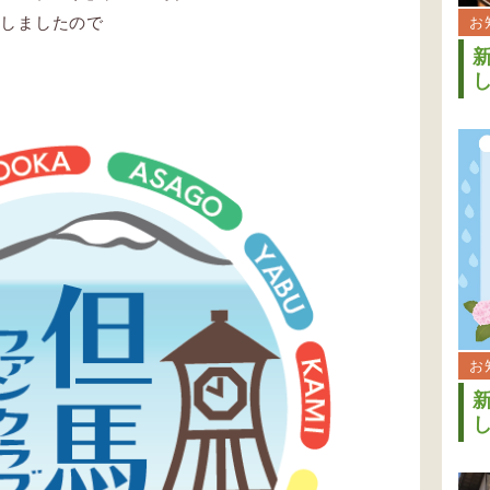
定しましたので
お
お
し