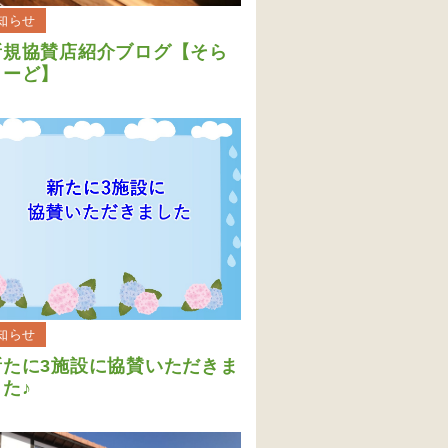
知らせ
新規協賛店紹介ブログ【そら
しーど】
知らせ
新たに3施設に協賛いただきま
た♪