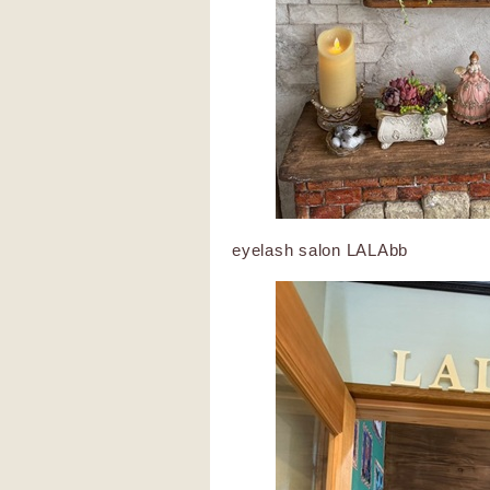
eyelash salon LALAbb