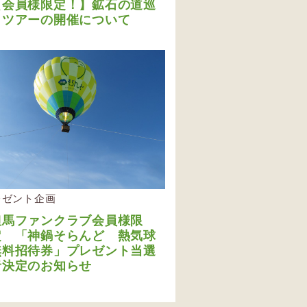
【会員様限定！】鉱石の道巡
りツアーの開催について
レゼント企画
但馬ファンクラブ会員様限
定 「神鍋そらんど 熱気球
無料招待券」プレゼント当選
者決定のお知らせ