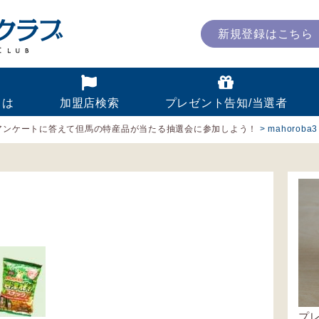
新規登録はこちら
とは
加盟店検索
プレゼント告知/当選者
アンケートに答えて但馬の特産品が当たる抽選会に参加しよう！
>
mahoroba3
プ