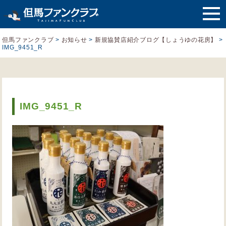
但馬ファンクラブ
>
お知らせ
>
新規協賛店紹介ブログ【しょうゆの花房】
>
IMG_9451_R
IMG_9451_R