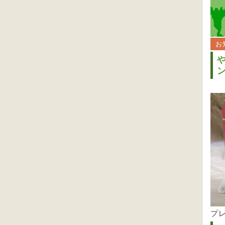
お
ン
プ