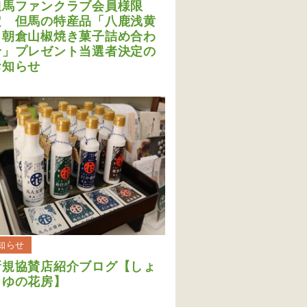
但馬ファンクラブ会員様限
定 但馬の特産品「八鹿浅黄
＆朝倉山椒焼き菓子詰め合わ
せ」プレゼント当選者決定の
お知らせ
知らせ
新規協賛店紹介ブログ【しょ
うゆの花房】