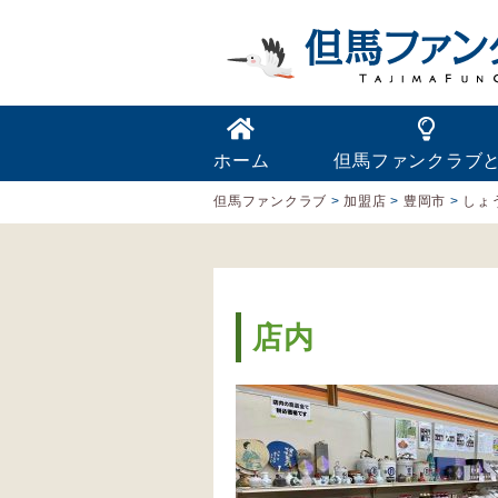
ホーム
但馬ファンクラブ
但馬ファンクラブ
>
加盟店
>
豊岡市
>
しょ
店内