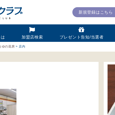
新規登録はこちら
とは
加盟店検索
プレゼント告知/当選者
うゆの花房
>
店内