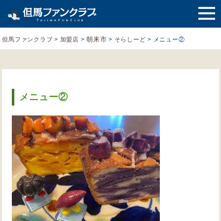
朝来市
但馬ファンクラブ
>
加盟店
>
>
そらしーど
>
メニュー②
メニュー②