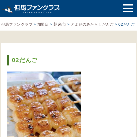
朝来市
但馬ファンクラブ
>
加盟店
>
>
とよだのみたらしだんご
>
02だんご
02だんご