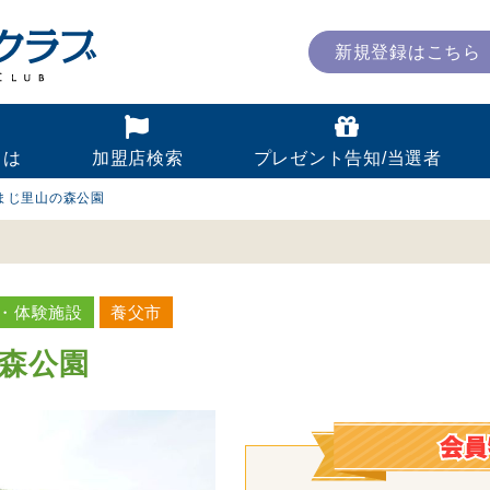
新規登録はこちら
とは
加盟店検索
プレゼント告知/当選者
まじ里山の森公園
・体験施設
養父市
森公園