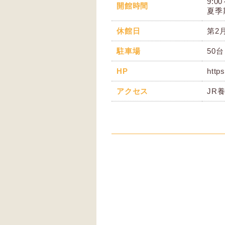
9:00
開館時間
夏季期
休館日
第2
駐車場
50台
HP
http
アクセス
JR