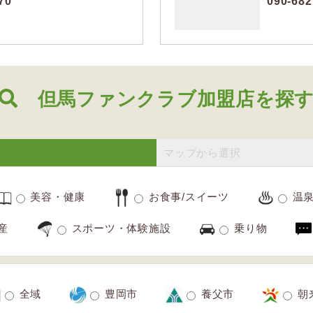
70
090-682
但馬ファンクラブ加盟店を探
マップから選択
美容・健康
お食事/スイーツ
温
産
スポーツ・体験施設
乗り物
全域
豊岡市
養父市
朝