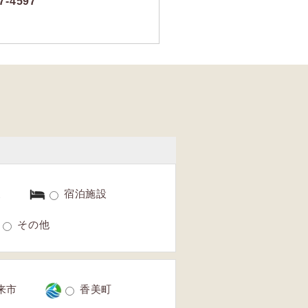
7-4597
す
泉
宿泊施設
その他
来市
香美町