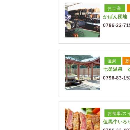
お土産
かばん団地
0796-22-71
温泉
新
七釜温泉 
0796-83-15
お食事/ス
但馬牛いろ