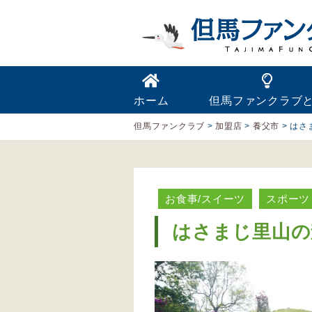
ホーム
但馬ファンクラブ
但馬ファンクラブ
>
加盟店
>
養父市
>
はさ
お食事/スイーツ
スポーツ
はさまじ里山の