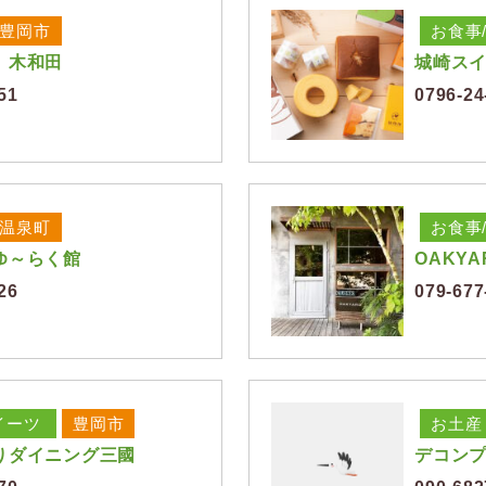
豊岡市
お食事
 木和田
城崎ス
51
0796-24
温泉町
お食事
ゆ～らく館
OAKYA
26
079-677
イーツ
豊岡市
お土産
りダイニング三國
デコン