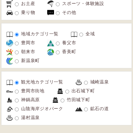
お土産
スポーツ・体験施設
乗り物
その他
地域カテゴリ一覧
全域
豊岡市
養父市
朝来市
香美町
新温泉町
観光地カテゴリ一覧
城崎温泉
豊岡市街地
出石城下町
神鍋高原
竹田城下町
山陰海岸ジオパーク
鉱石の道
湯村温泉