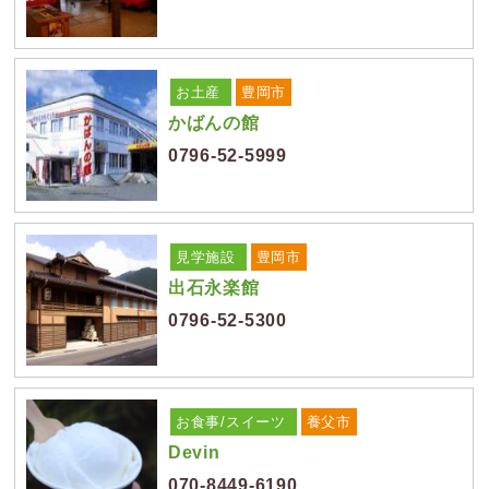
お土産
豊岡市
かばんの館
0796-52-5999
見学施設
豊岡市
出石永楽館
0796-52-5300
お食事/スイーツ
養父市
Devin
070-8449-6190