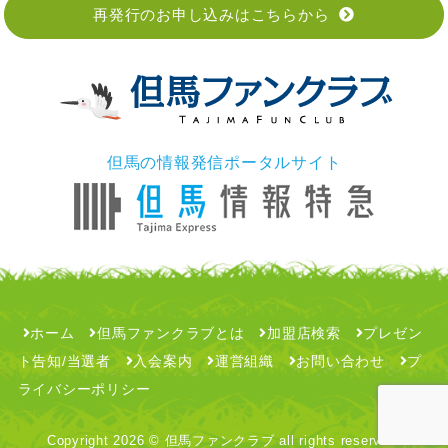
再発行のお申し込みはこちらから
但馬の情報発信ポータルサイト
ホーム
但馬ファンクラブとは
加盟店検索
プレゼン
ト告知/当選者
入会案内
運営組織
お問い合わせ
プ
ライバシーポリシー
Copyright
2026 © 但馬ファンクラブ all rights reserved.