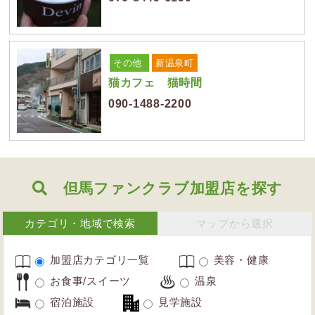
その他
新温泉町
猫カフェ 猫時間
090-1488-2200
但馬ファンクラブ加盟店を探す
カテゴリ・地域で検索
マップから選択
加盟店カテゴリ一覧
美容・健康
お食事/スイーツ
温泉
宿泊施設
見学施設