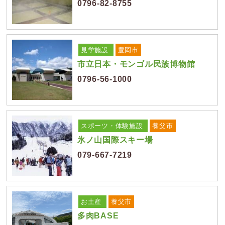
0796-82-8755
見学施設
豊岡市
市立日本・モンゴル民族博物館
0796-56-1000
スポーツ・体験施設
養父市
氷ノ山国際スキー場
079-667-7219
お土産
養父市
多肉BASE