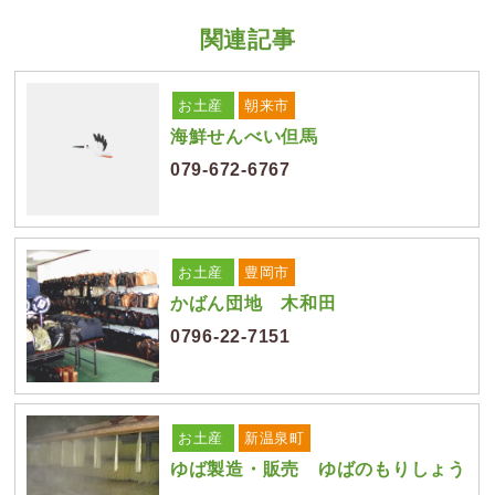
関連記事
お土産
朝来市
海鮮せんべい但馬
079-672-6767
お土産
豊岡市
かばん団地 木和田
0796-22-7151
お土産
新温泉町
ゆば製造・販売 ゆばのもりしょう