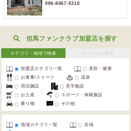
090-8467-5310
但馬ファンクラブ加盟店を探す
カテゴリ・地域で検索
マップから選択
加盟店カテゴリ一覧
美容・健康
お食事/スイーツ
温泉
宿泊施設
見学施設
お土産
スポーツ・体験施設
乗り物
その他
地域カテゴリ一覧
全域