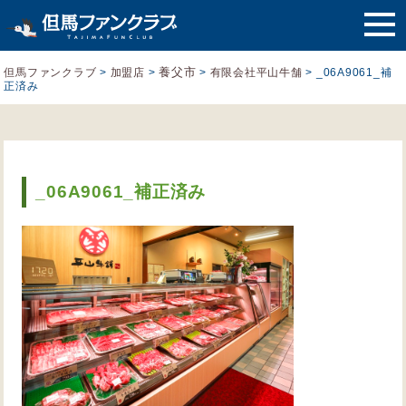
養父市
但馬ファンクラブ
>
加盟店
>
>
有限会社平山牛舗
>
_06A9061_補
正済み
_06A9061_補正済み