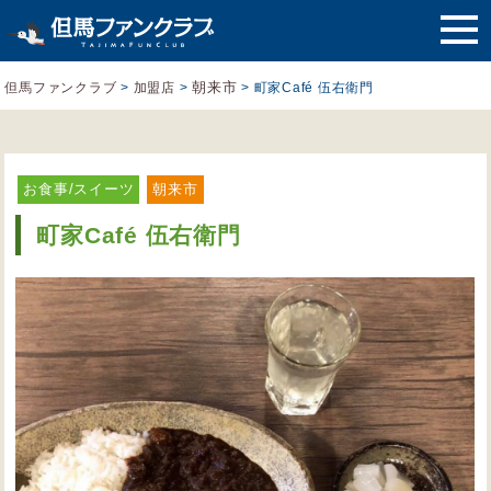
朝来市
但馬ファンクラブ
>
加盟店
>
>
町家Café 伍右衛門
お食事/スイーツ
朝来市
町家Café 伍右衛門