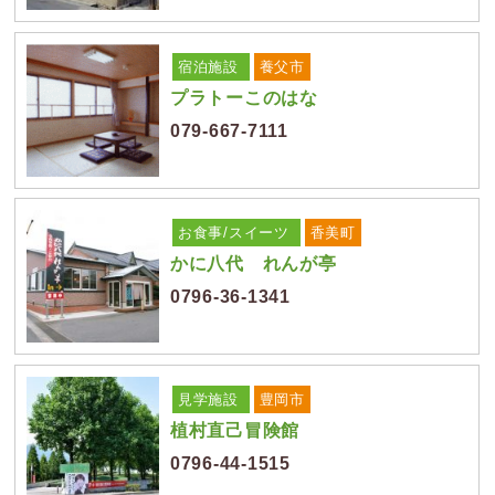
宿泊施設
養父市
プラトーこのはな
079-667-7111
お食事/スイーツ
香美町
かに八代 れんが亭
0796-36-1341
見学施設
豊岡市
植村直己冒険館
0796-44-1515