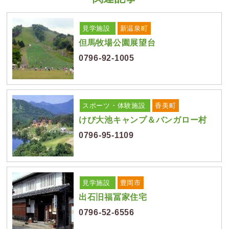
見学施設
新温泉町
但馬牧場公園展望台
0796-92-1005
スポーツ・体験施設
香美町
けび大池キャンプ＆バンガロー村
0796-95-1109
見学施設
豊岡市
出石旧福冨家住宅
0796-52-6556