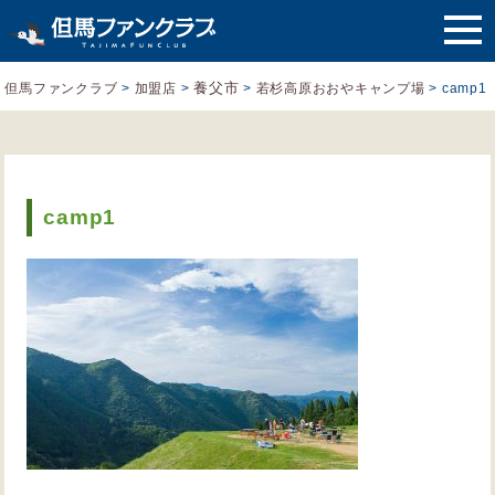
養父市
但馬ファンクラブ
>
加盟店
>
>
若杉高原おおやキャンプ場
>
camp1
camp1