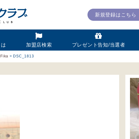
新規登録はこちら
とは
加盟店検索
プレゼント告知/当選者
 Fika
>
DSC_1813