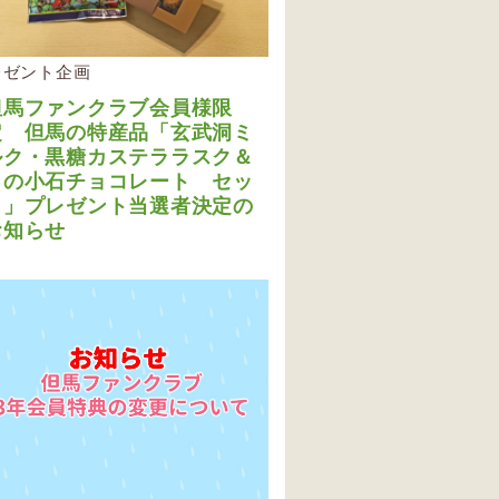
レゼント企画
但馬ファンクラブ会員様限
定 但馬の特産品「玄武洞ミ
ルク・黒糖カステララスク＆
月の小石チョコレート セッ
ト」プレゼント当選者決定の
お知らせ