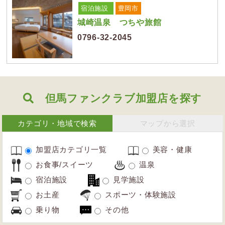
宿泊施設
豊岡市
城崎温泉 つちや旅館
0796-32-2045
但馬ファンクラブ加盟店を探す
カテゴリ・地域で検索
マップから選択
加盟店カテゴリ一覧
美容・健康
お食事/スイーツ
温泉
宿泊施設
見学施設
お土産
スポーツ・体験施設
乗り物
その他