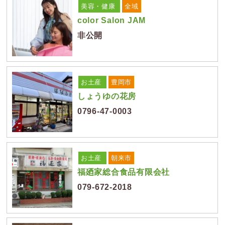
美容・健康
全域
color Salon JAM
非公開
お土産
豊岡市
しょうゆの花房
0796-47-0003
お土産
朝来市
福廼家総合食品有限会社
079-672-2018