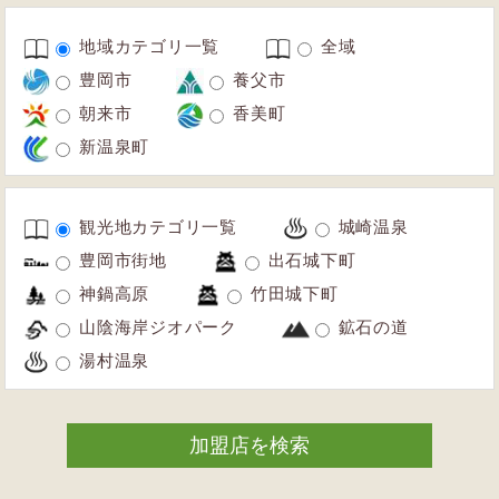
地域カテゴリ一覧
全域
豊岡市
養父市
朝来市
香美町
新温泉町
観光地カテゴリ一覧
城崎温泉
豊岡市街地
出石城下町
神鍋高原
竹田城下町
山陰海岸ジオパーク
鉱石の道
湯村温泉