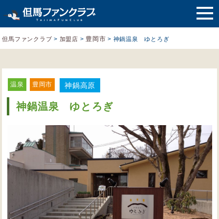
豊岡市
但馬ファンクラブ
>
加盟店
>
>
神鍋温泉 ゆとろぎ
温泉
豊岡市
神鍋高原
神鍋温泉 ゆとろぎ