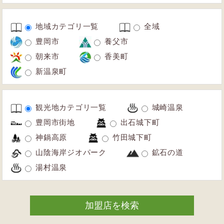
地域カテゴリ一覧
全域
豊岡市
養父市
朝来市
香美町
新温泉町
観光地カテゴリ一覧
城崎温泉
豊岡市街地
出石城下町
神鍋高原
竹田城下町
山陰海岸ジオパーク
鉱石の道
湯村温泉