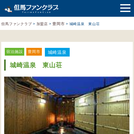
豊岡市
但馬ファンクラブ
>
加盟店
>
>
城崎温泉 東山荘
宿泊施設
豊岡市
城崎温泉
城崎温泉 東山荘