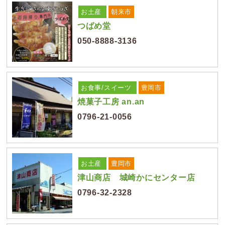
お土産
朝来市
つばめ堂
050-8888-3136
お食事/スイーツ
豊岡市
焼菓子工房 an.an
0796-21-0056
お土産
豊岡市
津山商店 城崎かにセンター店
0796-32-2328