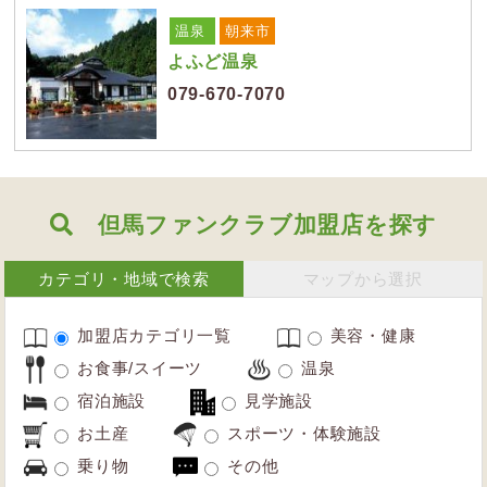
温泉
朝来市
よふど温泉
079-670-7070
但馬ファンクラブ加盟店を探す
カテゴリ・地域で検索
マップから選択
加盟店カテゴリ一覧
美容・健康
お食事/スイーツ
温泉
宿泊施設
見学施設
お土産
スポーツ・体験施設
乗り物
その他