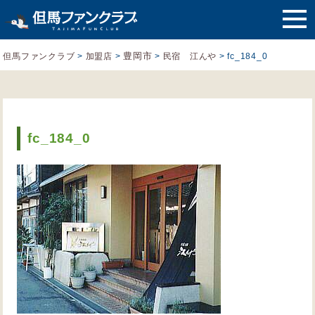
豊岡市
但馬ファンクラブ
>
加盟店
>
>
民宿 江んや
>
fc_184_0
fc_184_0