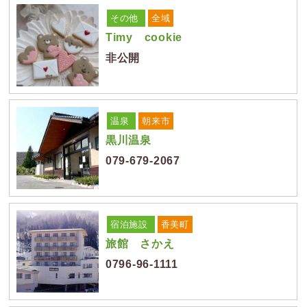
その他
全域
Timy cookie
非公開
温泉
朝来市
黒川温泉
079-679-2067
宿泊施設
香美町
旅館 さかえ
0796-96-1111