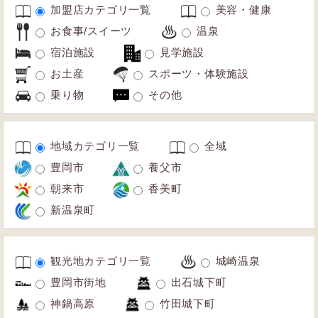
加盟店カテゴリ一覧
美容・健康
お食事/スイーツ
温泉
宿泊施設
見学施設
お土産
スポーツ・体験施設
乗り物
その他
地域カテゴリ一覧
全域
豊岡市
養父市
朝来市
香美町
新温泉町
観光地カテゴリ一覧
城崎温泉
豊岡市街地
出石城下町
神鍋高原
竹田城下町