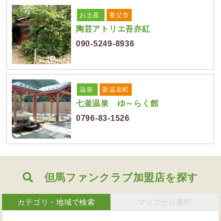
お土産
養父市
陶芸アトリエ吾亦紅
090-5249-8936
温泉
新温泉町
七釜温泉 ゆ～らく館
0796-83-1526
但馬ファンクラブ加盟店を探す
カテゴリ・地域で検索
マップから選択