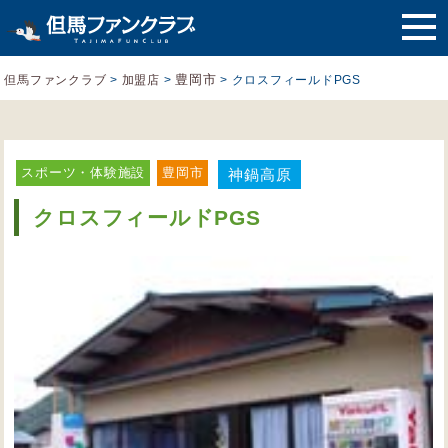
豊岡市
但馬ファンクラブ
>
加盟店
>
>
クロスフィールドPGS
スポーツ・体験施設
豊岡市
神鍋高原
クロスフィールドPGS