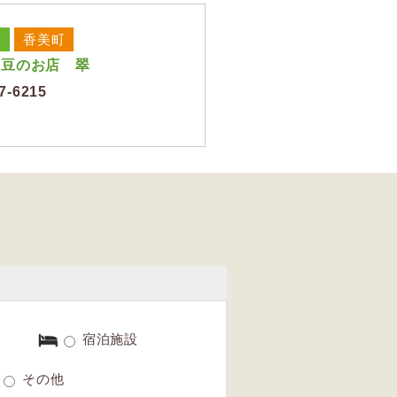
香美町
ー豆のお店 翠
7-6215
す
泉
宿泊施設
その他