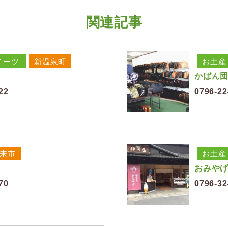
関連記事
イーツ
新温泉町
お土産
かばん
22
0796-22
来市
お土産
おみや
70
0796-32