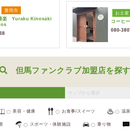
豊岡市
お土産
 Yuraku Kinosaki
コーヒ
ens
080-380
38
但馬ファンクラブ加盟店を探
マップから選択
美容・健康
お食事/スイーツ
温
産
スポーツ・体験施設
乗り物