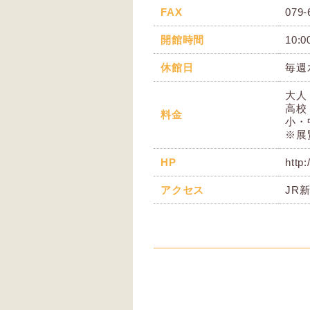
FAX
079-
開館時間
10:
休館日
毎週
大人 
高校
料金
小・
※展
HP
http:
アクセス
JR