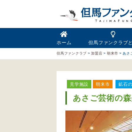
ホーム
但馬ファンクラブ
但馬ファンクラブ
>
加盟店
>
朝来市
>
あさ
見学施設
朝来市
鉱石
あさご芸術の森