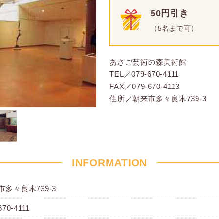
50円引き
（5名まで可）
あさご芸術の森美術館
TEL／079-670-4111
FAX／079-670-4113
住所／朝来市多々良木739-3
INFORMATION
市多々良木739-3
670-4111