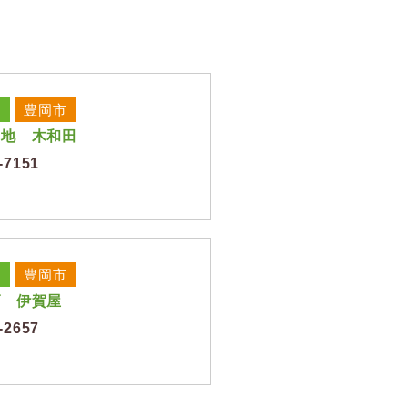
豊岡市
団地 木和田
-7151
豊岡市
げ 伊賀屋
-2657