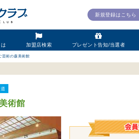
新規登録はこちら
とは
加盟店検索
プレゼント告知/当選者
ご芸術の森美術館
の道
美術館