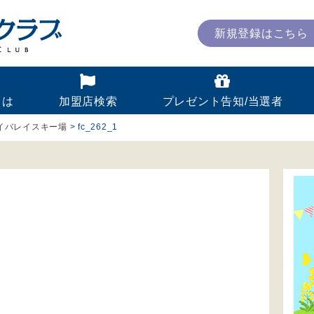
新規登録はこちら
とは
加盟店検索
プレゼント告知/当選者
イバレイスキー場
>
fc_262_1