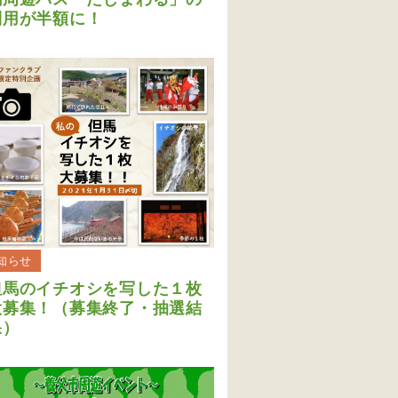
利用が半額に！
知らせ
但馬のイチオシを写した１枚
大募集！（募集終了・抽選結
果）