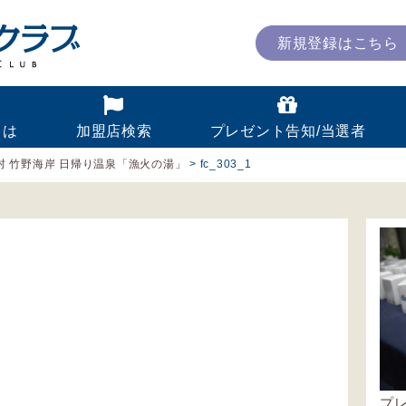
新規登録はこちら
とは
加盟店検索
プレゼント告知/当選者
村 竹野海岸 日帰り温泉「漁火の湯」
>
fc_303_1
プ