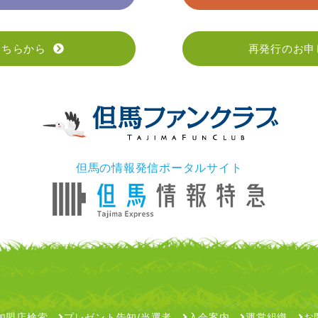
こちらから
再発行のお申
但馬の情報発信ポータルサイト
加盟店検索
プレゼント告知/当選者
入会案内
運営組織
お