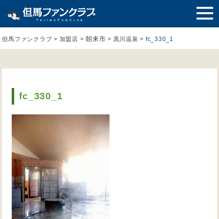
朝来市
但馬ファンクラブ
>
加盟店
>
>
黒川温泉
>
fc_330_1
fc_330_1