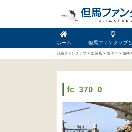
ホーム
但馬ファンクラブ
但馬ファンクラブ
>
加盟店
>
豊岡市
>
城崎
fc_370_0