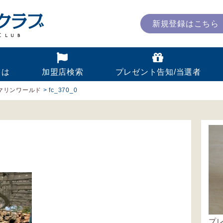
新規登録はこちら
とは
加盟店検索
プレゼント告知/当選者
マリンワールド
>
fc_370_0
プ