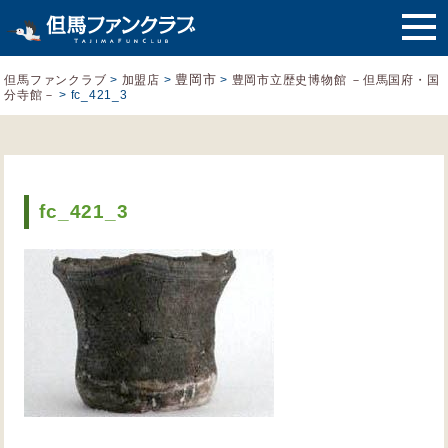
豊岡市
但馬ファンクラブ
>
加盟店
>
>
豊岡市立歴史博物館 －但馬国府・国
分寺館－
>
fc_421_3
fc_421_3