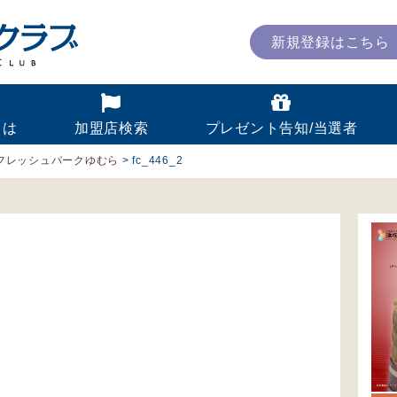
新規登録はこちら
とは
加盟店検索
プレゼント告知/当選者
フレッシュパークゆむら
>
fc_446_2