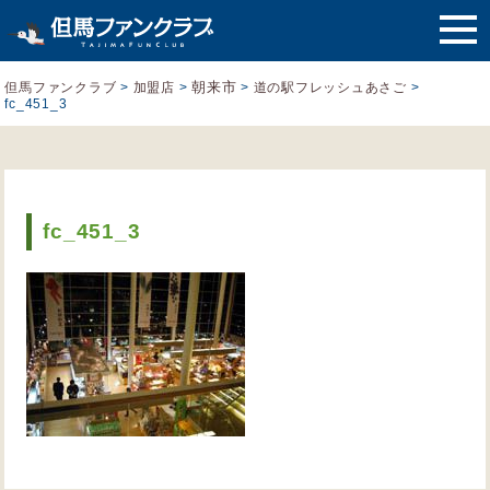
朝来市
但馬ファンクラブ
>
加盟店
>
>
道の駅フレッシュあさご
>
fc_451_3
fc_451_3