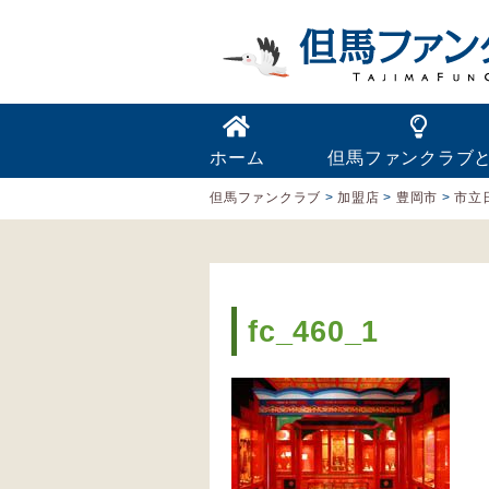
ホーム
但馬ファンクラブ
但馬ファンクラブ
>
加盟店
>
豊岡市
>
市立
fc_460_1