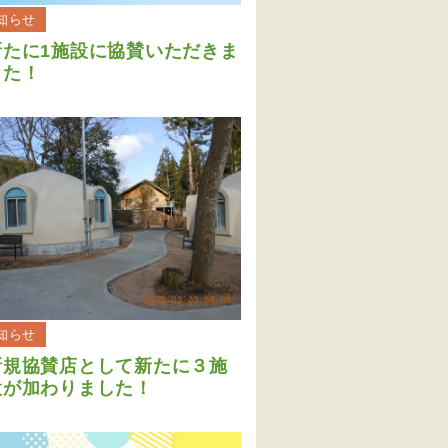
知らせ
新たに1施設に協賛いただきま
した！
知らせ
新規協賛店として新たに３施
設が加わりました！