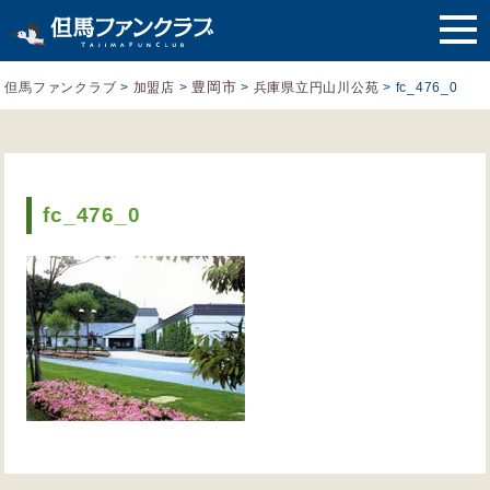
豊岡市
但馬ファンクラブ
>
加盟店
>
>
兵庫県立円山川公苑
>
fc_476_0
fc_476_0