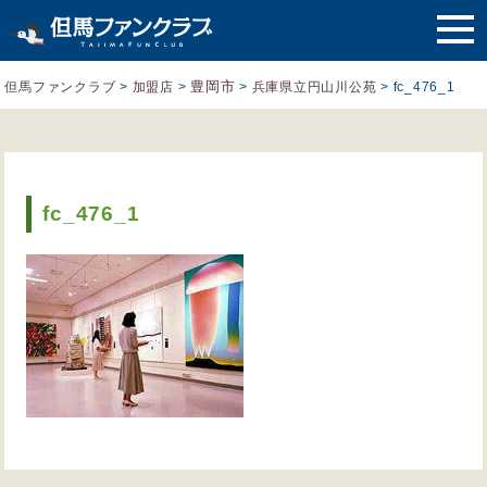
豊岡市
但馬ファンクラブ
>
加盟店
>
>
兵庫県立円山川公苑
>
fc_476_1
fc_476_1