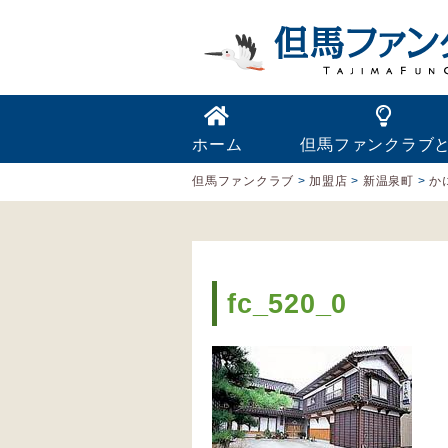
ホーム
但馬ファンクラブ
但馬ファンクラブ
>
加盟店
>
新温泉町
>
か
fc_520_0