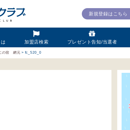
新規登録はこちら
とは
加盟店検索
プレゼント告知/当選者
にの宿 網元
>
fc_520_0