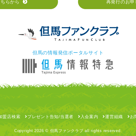
こちらから
再発行のお申
但馬の情報発信ポータルサイト
加盟店検索
プレゼント告知/当選者
入会案内
運営組織
お
Copyright
2026 © 但馬ファンクラブ all rights reserved.