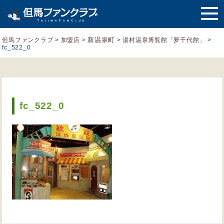
新温泉町
但馬ファンクラブ
>
加盟店
>
>
湯村温泉博覧館「夢千代館」
>
fc_522_0
fc_522_0