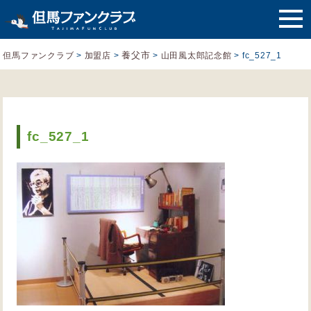
養父市
但馬ファンクラブ
>
加盟店
>
>
山田風太郎記念館
>
fc_527_1
fc_527_1