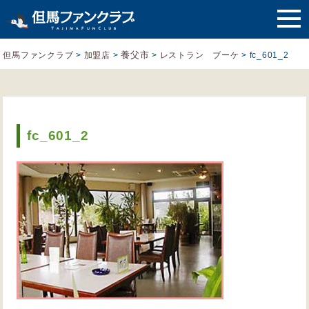
養父市
但馬ファンクラブ
>
加盟店
>
>
レストラン ブーケ
>
fc_601_2
fc_601_2