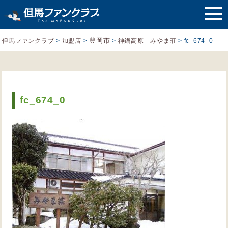
豊岡市
但馬ファンクラブ
>
加盟店
>
>
神鍋高原 みやま荘
>
fc_674_0
fc_674_0