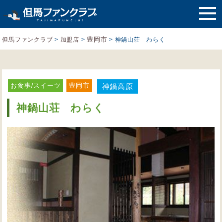
豊岡市
但馬ファンクラブ
>
加盟店
>
>
神鍋山荘 わらく
お食事/スイーツ
豊岡市
神鍋高原
神鍋山荘 わらく