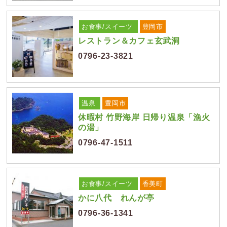
お食事/スイーツ
豊岡市
レストラン＆カフェ玄武洞
0796-23-3821
温泉
豊岡市
休暇村 竹野海岸 日帰り温泉「漁火
の湯」
0796-47-1511
お食事/スイーツ
香美町
かに八代 れんが亭
0796-36-1341