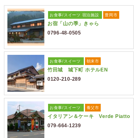
お食事/スイーツ
宿泊施設
豊岡市
お宿「山の季」きゃら
0796-48-0505
お食事/スイーツ
朝来市
竹田城 城下町 ホテルEN
0120-210-289
お食事/スイーツ
養父市
イタリアン＆ケーキ Verde Piatto
079-664-1239