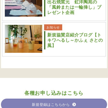
出石焼窯元 虹洋陶苑の
「風鈴または一輪挿し」プ
レゼント企画
お知らせ
新規協賛店紹介ブログ【ト
キワへるし～かふぇ さとの
風】
各種お申し込みはこちら
新規登録はこちらから