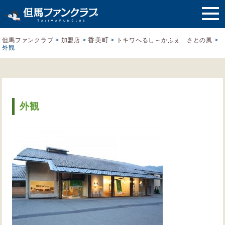
香美町
但馬ファンクラブ
>
加盟店
>
>
トキワへるし～かふぇ さとの風
>
外観
外観