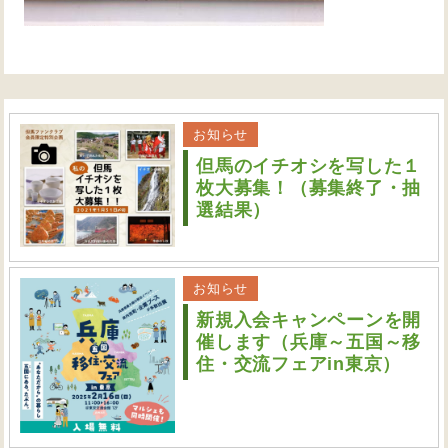
お知らせ
但馬のイチオシを写した１
枚大募集！（募集終了・抽
選結果）
お知らせ
新規入会キャンペーンを開
催します（兵庫～五国～移
住・交流フェアin東京）