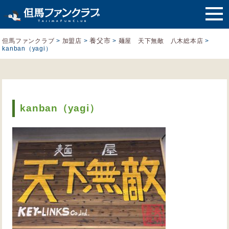
養父市
但馬ファンクラブ
>
加盟店
>
>
麺屋 天下無敵 八木総本店
>
kanban（yagi）
kanban（yagi）