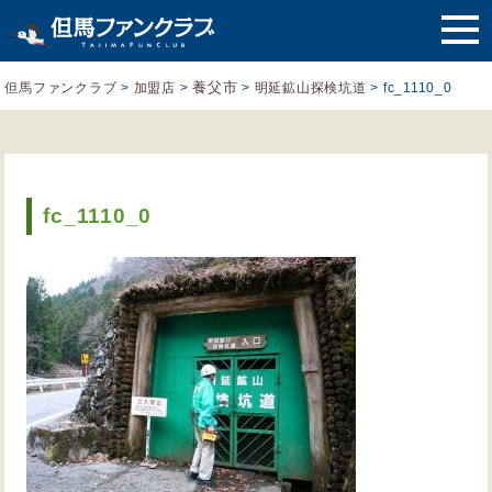
養父市
但馬ファンクラブ
>
加盟店
>
>
明延鉱山探検坑道
>
fc_1110_0
fc_1110_0