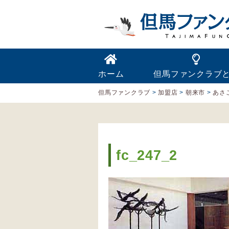
ホーム
但馬ファンクラブ
但馬ファンクラブ
>
加盟店
>
朝来市
>
あさ
fc_247_2