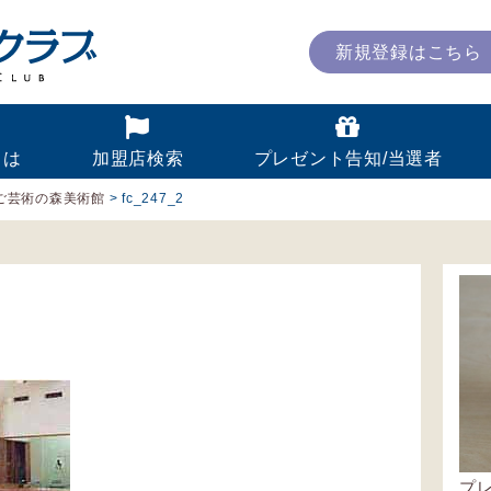
新規登録はこちら
とは
加盟店検索
プレゼント告知/当選者
ご芸術の森美術館
>
fc_247_2
プ